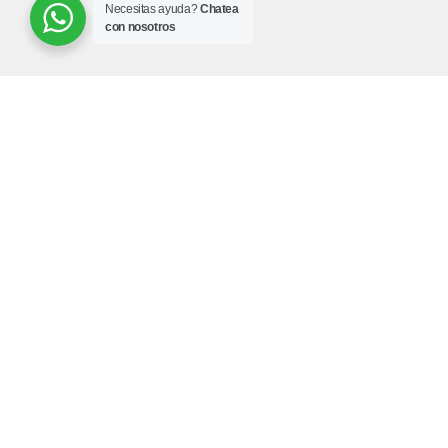
Necesitas ayuda?
Chatea
con nosotros
¿Necesitas ayuda?
¿Cómo comprar en Dismargt.com?
Mi Cuenta
Preguntas frecuentes