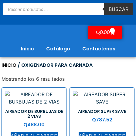
BUSCAR
0
Q
0.00
Inicio
Catálogo
Contáctenos
INICIO
/ OXIGENADOR PARA CARNADA
Mostrando los 6 resultados
AIREADOR DE BURBUJAS DE
AIREADOR SUPER SAVE
2 VIAS
Q
787.52
Q
488.00
AÑADIR AL CARRITO
AÑADIR AL CARRITO