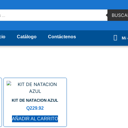
BUSCA
cio
Catálogo
Contáctenos
Mi
KIT DE NATACION AZUL
Q
229.92
AÑADIR AL CARRITO