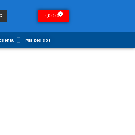
0
R
Q
0.00
 cuenta
Mis pedidos