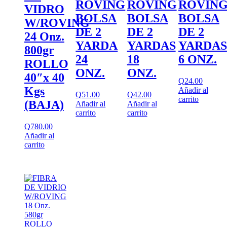
ROVING
ROVING
ROVIN
VIDRO
BOLSA
BOLSA
BOLSA
W/ROVING
DE 2
DE 2
DE 2
24 Onz.
YARDA
YARDAS
YARDAS
800gr
24
18
6 ONZ.
ROLLO
ONZ.
ONZ.
40″x 40
Q
24.00
Kgs
Añadir al
Q
51.00
Q
42.00
carrito
(BAJA)
Añadir al
Añadir al
carrito
carrito
Q
780.00
Añadir al
carrito