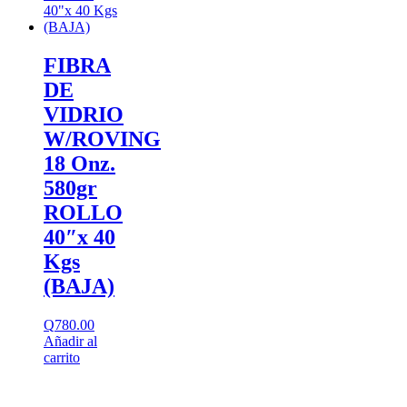
FIBRA
DE
VIDRIO
W/ROVING
18 Onz.
580gr
ROLLO
40″x 40
Kgs
(BAJA)
Q
780.00
Añadir al
carrito