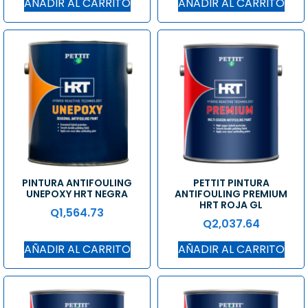
AÑADIR AL CARRITO
AÑADIR AL CARRITO
PINTURA ANTIFOULING
PETTIT PINTURA
UNEPOXY HRT NEGRA
ANTIFOULING PREMIUM
HRT ROJA GL
Q
1,564.73
Q
2,037.64
AÑADIR AL CARRITO
AÑADIR AL CARRITO