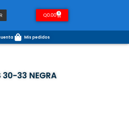
0
Q
0.00
R
cuenta
Mis pedidos
 30-33 NEGRA