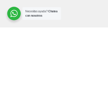
Necesitas ayuda?
Chatea
con nosotros
¿Necesitas ayuda?
¿Cómo comprar en Dismargt.com?
Mi Cuenta
Preguntas frecuentes